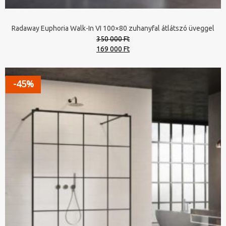
Radaway Euphoria Walk-In VI 100×80 zuhanyfal átlátszó üveggel
350 000 Ft
Original
Current
169 000 Ft
price
price
was:
is:
350
169
-45%
000 Ft.
000 Ft.