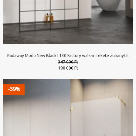
Radaway Modo New Black I 130 Factory walk-in fekete zuhanyfal
347 000 Ft
Original
Current
190 000 Ft
price
price
was:
is:
347
190
-39%
000 Ft.
000 Ft.