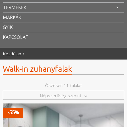
TERMÉKEK
MÁRKÁK
GYIK
KAPCSOLAT
Kezdőlap
Walk-in zuhanyfalak
Öszesen 11 találat
Népszerűség szerint
-55%