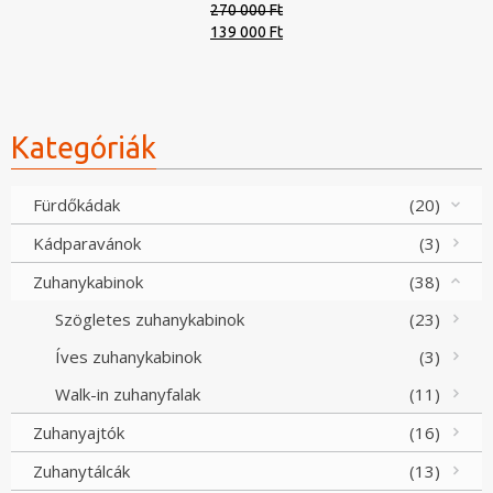
270 000 Ft
Original
Current
139 000 Ft
price
price
was:
is:
270
139
000 Ft.
000 Ft.
Kategóriák
Fürdőkádak
(20)
Kádparavánok
(3)
Zuhanykabinok
(38)
Szögletes zuhanykabinok
(23)
Íves zuhanykabinok
(3)
Walk-in zuhanyfalak
(11)
Zuhanyajtók
(16)
Zuhanytálcák
(13)