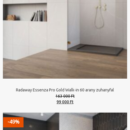
Radaway Essenza Pro Gold Walk-in 60 arany zuhanyfal
163 000 Ft
Original
Current
99 000 Ft
price
price
was:
is:
163
99
-49%
000 Ft.
000 Ft.