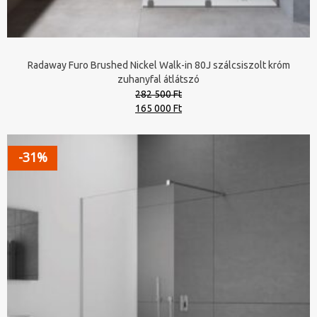
Radaway Furo Brushed Nickel Walk-in 80J szálcsiszolt króm
zuhanyfal átlátszó
282 500 Ft
Original
Current
165 000 Ft
price
price
was:
is:
282
165
-31%
500 Ft.
000 Ft.