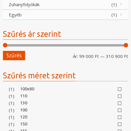
Zuhanyfolyókák
(1)
Egyéb
(1)
Szűrés ár szerint
Szűrés
M
M
Ár:
99 000 Ft
—
310 900 Ft
á
á
Szűrés méret szerint
(1)
100x80
(1)
110
(1)
130
(1)
100
(1)
120
(1)
150
(1)
155