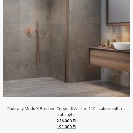
Radaway Modo X Brushed Copper II Walk-in 110 szálcsiszolt réz
zuhanyfal
256 000 Ft
Original
Current
192 000 Ft
price
price