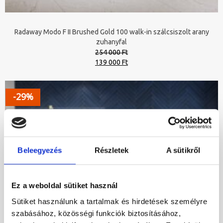
Radaway Modo F II Brushed Gold 100 walk-in szálcsiszolt arany
zuhanyfal
254 000 Ft
Original
Current
139 000 Ft
price
price
was:
is:
254
139
-29%
000 Ft.
000 Ft.
Beleegyezés
Részletek
A sütikről
Ez a weboldal sütiket használ
Sütiket használunk a tartalmak és hirdetések személyre
szabásához, közösségi funkciók biztosításához,