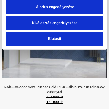
Minden engedélyezése
Kiválasztás engedélyezése
Elutasít
Radaway Modo New Brushed Gold II 150 walk-in szálcsiszolt arany
zuhanyfal
264 000 Ft
Original
Current
125 000 Ft
price
price