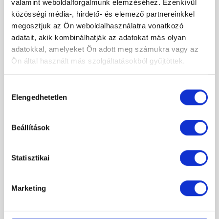
valamint weboldalforgalmunk elemzéséhez. Ezenkívül
közösségi média-, hirdető- és elemező partnereinkkel
megosztjuk az Ön weboldalhasználatra vonatkozó
adatait, akik kombinálhatják az adatokat más olyan
adatokkal, amelyeket Ön adott meg számukra vagy az
Ön által használt más szolgáltatásokból gyűjtöttek.
Hozzájárulás
Elengedhetetlen
kiválasztása
Radaway Furo Brushed Gold Walk-In 120 balos szálcsiszolt arany
zuhanyfal törölközőtartóval, tükör üveggel / Tapolca
434 840 Ft
Beállítások
Original
Current
310 900 Ft
price
price
was:
is:
Statisztikai
434
310
-53%
840 Ft.
900 Ft.
Marketing