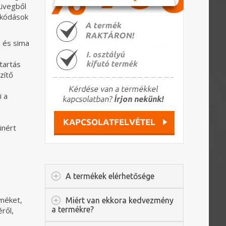
 üvegből
akódások
s és sima
tartás
zítő
i a
inért
A termékek elérhetősége
méket,
Miért van ekkora kedvezmény
a termékre?
ről,