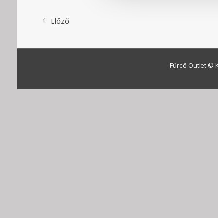
Előző
Fürdő Outlet © 