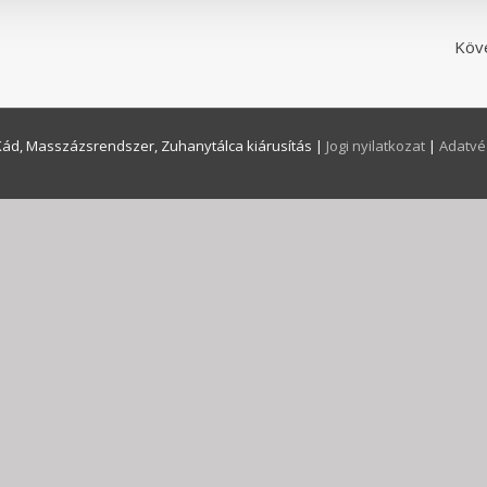
Köv
Kád, Masszázsrendszer, Zuhanytálca kiárusítás
|
Jogi nyilatkozat
|
Adatvé