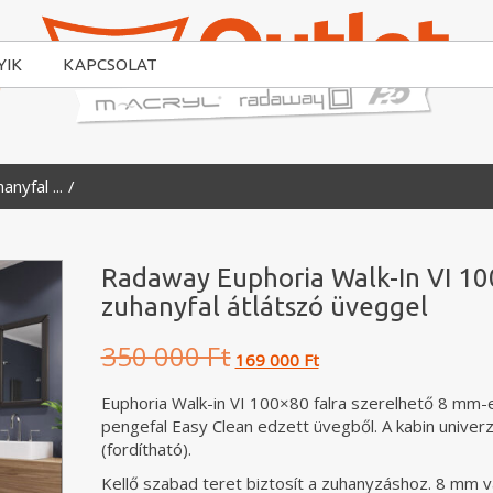
YIK
KAPCSOLAT
yfal ...
Radaway Euphoria Walk-In VI 1
zuhanyfal átlátszó üveggel
Original
Current
350 000 Ft
169 000 Ft
price
price
was:
is:
Euphoria Walk-in VI 100×80 falra szerelhető 8 mm-
350
169
pengefal Easy Clean edzett üvegből. A kabin univerz
000 Ft.
000 Ft.
(fordítható).
Kellő szabad teret biztosít a zuhanyzáshoz. 8 mm 