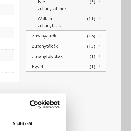
Íves
(3)
zuhanykabinok
Walk-in
(11)
zuhanyfalak
Zuhanyajtók
(16)
Zuhanytálcák
(13)
Zuhanyfolyókák
(1)
Egyéb
(1)
A sütikről