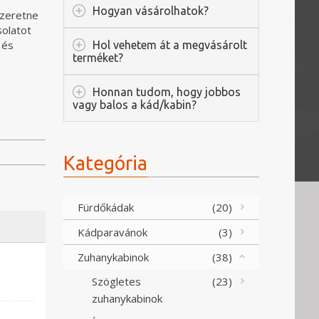
Hogyan vásárolhatok?
szeretne
solatot
 és
Hol vehetem át a megvásárolt
terméket?
Honnan tudom, hogy jobbos
vagy balos a kád/kabin?
Kategória
Fürdőkádak
(20)
Kádparavánok
(3)
Zuhanykabinok
(38)
Szögletes
(23)
zuhanykabinok