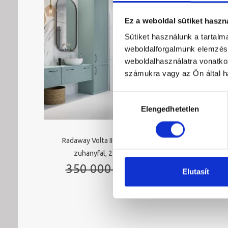
Ez a weboldal sütiket haszn
Sütiket használunk a tartal
weboldalforgalmunk elemzésé
weboldalhasználatra vonatko
számukra vagy az Ön által ha
Hozzájárulás
Elengedhetetlen
kiválasztása
Radaway Volta II boltíves Walk-in
Radaway
zuhanyfal, 220 cm magas
szöglet
Original
Current
350 000 Ft
159 000 Ft
Elutasít
price
price
4
was:
is:
350
159
000 Ft.
000 Ft.