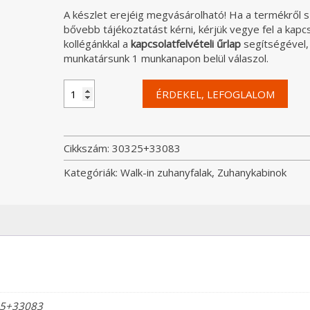
A készlet erejéig megvásárolható! Ha a termékről 
bővebb tájékoztatást kérni, kérjük vegye fel a kapc
kollégánkkal a
kapcsolatfelvételi űrlap
segítségével,
munkatársunk 1 munkanapon belül válaszol.
Radaway
ÉRDEKEL, LEFOGLALOM
Euphoria
Walk-
In
VI
Cikkszám:
30325+33083
100x80
Kategóriák:
Walk-in zuhanyfalak
,
Zuhanykabinok
zuhanyfal
átlátszó
üveggel
mennyiség
5+33083