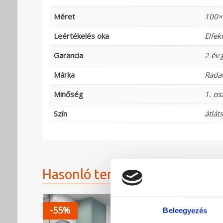
Méret
100×
Leértékelés oka
Elfek
Garancia
2 év 
Márka
Rada
Minőség
1. os
Szín
átlát
Hasonló termékek
-55%
-38%
Beleegyezés