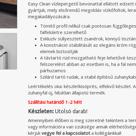
Easy Clean vízlepergető bevonattal ellátott edzett
gyártjuk, mely elsőrendű megoldás vízkőfoltok, ler
megakadályozására.
Tömítő profil nélkül csak pontosan függőlege
falfelületre szerelhető
Exkluzív süllyesztett zsanérok, könnyű tisztán
A konstrukció stabilitását az elegáns króm rög
elemek biztosítják
A távtartó rúd mozgatható feje lehetővé tesz
felszerelést abban az esetben is, ha a fal nem
párhuzamos
Szilárd tartó rudak, a stabil építésű zuhanykab
Leértékelés oka: készletkisöprés, elfekvő készlet. A
zuhanyfal új, hibátlan állapotú termék.
Szállítási határidő 1-2 hét!
Készleten:
Utolsó darab!
Amennyiben élőben is meg szeretné tekinteni a ter
vagy információra van szüksége annak elérhetőségé
kérjük
vegye fel a kapcsolatot
a kollégáinkkal!