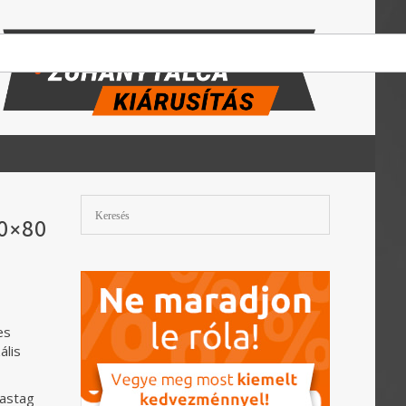
00×80
es
ális
vastag