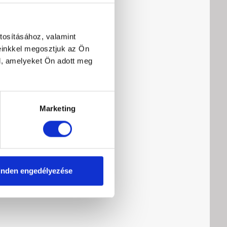
tosításához, valamint
einkkel megosztjuk az Ön
l, amelyeket Ön adott meg
Marketing
lk-in 80J
tlátszó
l
Current
0 Ft
nden engedélyezése
price
is:
165
000 Ft.