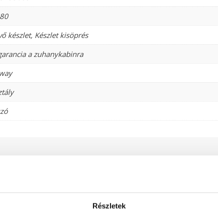
80
vő készlet
,
Készlet kisöprés
garancia a zuhanykabinra
way
ztály
szó
-42%
Részletek