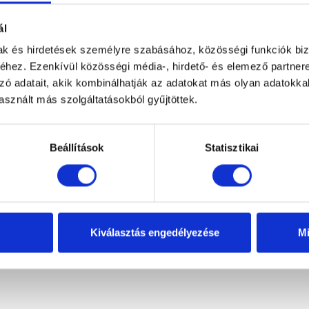
ál
mak és hirdetések személyre szabásához, közösségi funkciók biz
hez. Ezenkívül közösségi média-, hirdető- és elemező partner
zó adatait, akik kombinálhatják az adatokat más olyan adatokka
sznált más szolgáltatásokból gyűjtöttek.
Beállítások
Statisztikai
 Nes Black KDJ I Factory 80×80
Radaway Furo Brushed Nickel Wa
es fekete zuhanykabin átlátszó
szálcsiszolt króm zuhanyfal á
Origina
üveggel
282 500 Ft
165 00
Kiválasztás engedélyezése
Mi
price
Original
Current
83 000 Ft
299 000 Ft
was:
price
price
282
was:
is:
500 Ft.
483
299
000 Ft.
000 Ft.