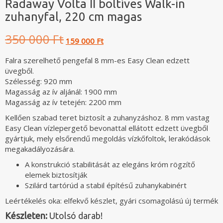
Radaway Volta II boltíves Walk-in
zuhanyfal, 220 cm magas
Original
Current
350 000 Ft
159 000 Ft
price
price
was:
is:
Falra szerelhető pengefal 8 mm-es Easy Clean edzett
350
159
üvegből.
000 Ft.
000 Ft.
Szélesség: 920 mm
Magasság az ív aljánál: 1900 mm
Magasság az ív tetején: 2200 mm
Kellően szabad teret biztosít a zuhanyzáshoz. 8 mm vastag
Easy Clean vízlepergető bevonattal ellátott edzett üvegből
gyártjuk, mely elsőrendű megoldás vízkőfoltok, lerakódások
megakadályozására.
A konstrukció stabilitását az elegáns króm rögzítő
elemek biztosítják
Szilárd tartórúd a stabil építésű zuhanykabinért
Leértékelés oka: elfekvő készlet, gyári csomagolású új termék
Készleten:
Utolsó darab!