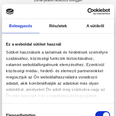
zuhanykabin átlátszó üveggel
Original
Current
483 000 Ft
299 000 Ft
price
price
was:
is:
483
299
Beleegyezés
Részletek
A sütikről
-39%
000 Ft.
000 Ft.
Ez a weboldal sütiket használ
Sütiket használunk a tartalmak és hirdetések személyre
szabásához, közösségi funkciók biztosításához,
valamint weboldalforgalmunk elemzéséhez. Ezenkívül
közösségi média-, hirdető- és elemező partnereinkkel
megosztjuk az Ön weboldalhasználatra vonatkozó
adatait, akik kombinálhatják az adatokat más olyan
adatokkal, amelyeket Ön adott meg számukra vagy az
Ön által használt más szolgáltatásokból gyűjtöttek.
Hozzájárulás
Elengedhetetlen