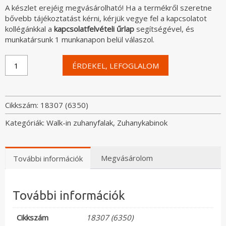
A készlet erejéig megvásárolható! Ha a termékről szeretne
bővebb tájékoztatást kérni, kérjük vegye fel a kapcsolatot
kollégánkkal a
kapcsolatfelvételi űrlap
segítségével, és
munkatársunk 1 munkanapon belül válaszol.
Radaway
ÉRDEKEL, LEFOGLALOM
Volta
II
boltíves
Walk-
Cikkszám:
18307 (6350)
in
Kategóriák:
Walk-in zuhanyfalak
,
Zuhanykabinok
zuhanyfal,
220
cm
magas
Megvásárolom
További információk
mennyiség
További információk
Cikkszám
18307 (6350)