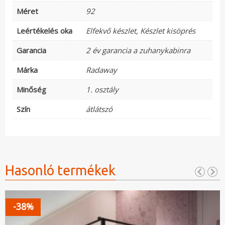
Méret
92
Leértékelés oka
Elfekvő készlet
,
Készlet kisöprés
Garancia
2 év garancia a zuhanykabinra
Márka
Radaway
Minőség
1. osztály
Szín
átlátszó
Hasonló termékek
-38%