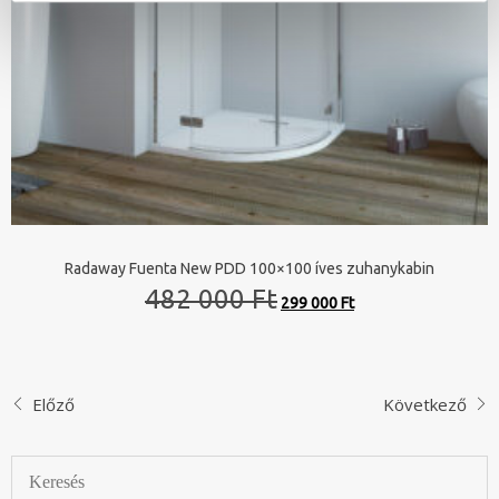
Radaway Fuenta New PDD 100×100 íves zuhanykabin
Original
Current
482 000 Ft
299 000 Ft
price
price
was:
is:
482
299
000 Ft.
000 Ft.
Előző
Következő