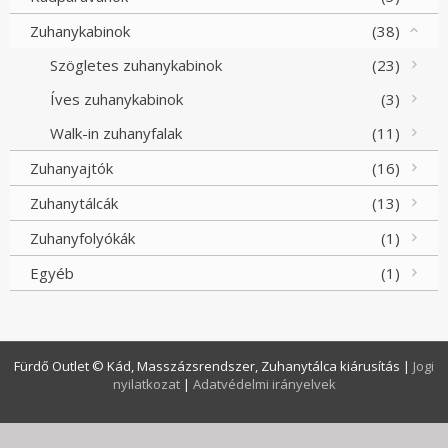
Zuhanykabinok
(38)
Szögletes zuhanykabinok
(23)
Íves zuhanykabinok
(3)
Walk-in zuhanyfalak
(11)
Zuhanyajtók
(16)
Zuhanytálcák
(13)
Zuhanyfolyókák
(1)
Egyéb
(1)
Fürdő Outlet © Kád, Masszázsrendszer, Zuhanytálca kiárusítás
|
Jogi
nyilatkozat
|
Adatvédelmi irányelvek