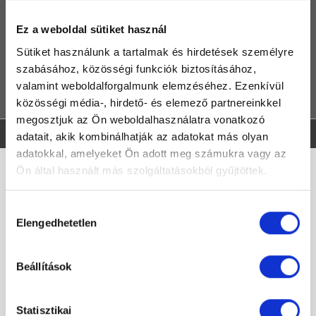
TERMÉKEK
Ez a weboldal sütiket használ
MÁRKÁK
Sütiket használunk a tartalmak és hirdetések személyre
GYIK
szabásához, közösségi funkciók biztosításához,
valamint weboldalforgalmunk elemzéséhez. Ezenkívül
KAPCSOLAT
közösségi média-, hirdető- és elemező partnereinkkel
megosztjuk az Ön weboldalhasználatra vonatkozó
Kezdőlap
adatait, akik kombinálhatják az adatokat más olyan
adatokkal, amelyeket Ön adott meg számukra vagy az
No products found
Ön által használt más szolgáltatásokból gyűjtöttek.
Kategóriák
Hozzájárulás
Elengedhetetlen
kiválasztása
Fürdőkádak
(20)
Beállítások
Kádparavánok
(3)
Zuhanykabinok
(38)
Statisztikai