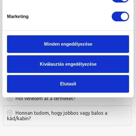
Zuhanyajtók
(16)
Zuhanytálcák
(13)
Marketing
Zuhanyfolyókák
(1)
Egyéb
(1)
Minden engedélyezése
A termékek elérhetősége
Kiválasztás engedélyezése
Miért van ekkora kedvezmény a termékre?
Hogyan vásárolhatok?
Elutasít
Hol vehetem át a terméket?
Honnan tudom, hogy jobbos vagy balos a
kád/kabin?