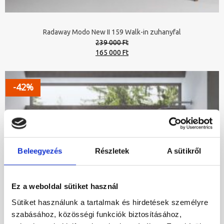
Radaway Modo New II 159 Walk-in zuhanyfal
239 000 Ft
Original
Current
165 000 Ft
price
price
was:
is:
239
165
-42%
000 Ft.
000 Ft.
Beleegyezés
Részletek
A sütikről
Ez a weboldal sütiket használ
Sütiket használunk a tartalmak és hirdetések személyre
szabásához, közösségi funkciók biztosításához,