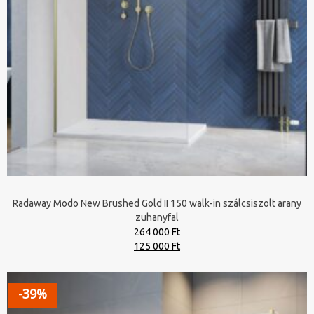
Radaway Modo New Brushed Gold II 150 walk-in szálcsiszolt arany
zuhanyfal
264 000 Ft
Original
Current
125 000 Ft
price
price
was:
is:
264
125
-39%
000 Ft.
000 Ft.