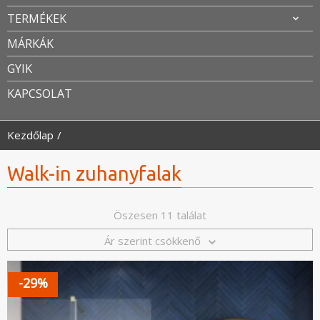
TERMÉKEK
MÁRKÁK
GYIK
KAPCSOLAT
Kezdőlap
Walk-in zuhanyfalak
Öszesen 11 találat
Ár szerint csökkenő
-29%