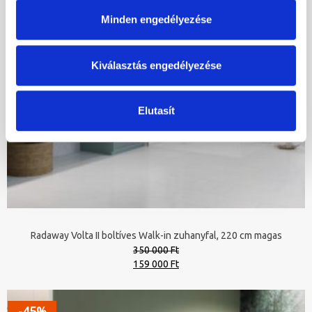
Minden engedélyezése
Kiválasztás engedélyezése
Elutasít
Radaway Volta II boltíves Walk-in zuhanyfal, 220 cm magas
350 000 Ft
Original
Current
159 000 Ft
price
price
was:
is:
350
159
-45%