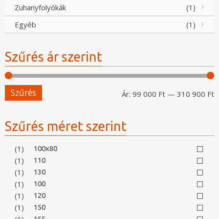
Zuhanyfolyókák
(1)
Egyéb
(1)
Szűrés ár szerint
Szűrés
M
M
Ár:
99 000 Ft
—
310 900 Ft
á
á
Szűrés méret szerint
(1)
100x80
(1)
110
(1)
130
(1)
100
(1)
120
(1)
150
(1)
155