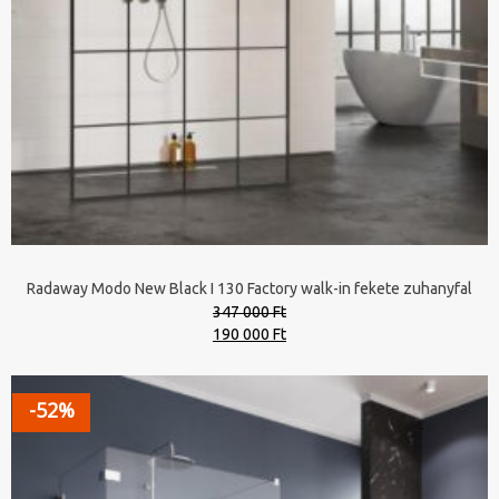
Radaway Modo New Black I 130 Factory walk-in fekete zuhanyfal
347 000 Ft
Original
Current
190 000 Ft
price
price
was:
is:
347
190
-52%
000 Ft.
000 Ft.