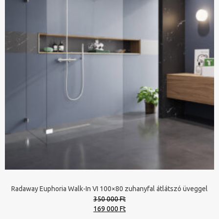
Radaway Euphoria Walk-In VI 100×80 zuhanyfal átlátszó üveggel
350 000 Ft
Original
Current
169 000 Ft
price
price