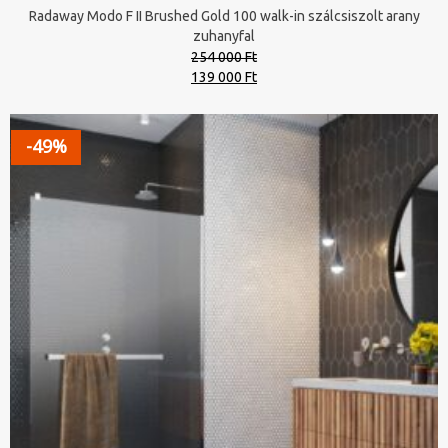
Radaway Modo F II Brushed Gold 100 walk-in szálcsiszolt arany
zuhanyfal
254 000 Ft
Original
Current
139 000 Ft
price
price
was:
is:
254
139
-49%
000 Ft.
000 Ft.