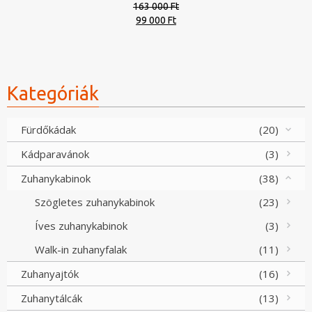
163 000 Ft
Original
Current
99 000 Ft
price
price
was:
is:
163
99
000 Ft.
000 Ft.
Kategóriák
Fürdőkádak
(20)
Kádparavánok
(3)
Zuhanykabinok
(38)
Szögletes zuhanykabinok
(23)
Íves zuhanykabinok
(3)
Walk-in zuhanyfalak
(11)
Zuhanyajtók
(16)
Zuhanytálcák
(13)