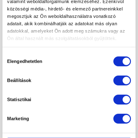
valamint weboldalforgalmunk elemzéséhez. Ezenkívül
közösségi média-, hirdető- és elemező partnereinkkel
megosztjuk az Ön weboldalhasználatra vonatkozó
adatait, akik kombinálhatják az adatokat más olyan
adatokkal, amelyeket Ön adott meg számukra vagy az
Ön által használt más szolgáltatásokból gyűjtöttek.
Hozzájárulás
Radaway Furo Brushed Nickel Walk-in 80J szálcsiszolt króm
Elengedhetetlen
kiválasztása
zuhanyfal átlátszó
282 500 Ft
Original
Current
165 000 Ft
Beállítások
price
price
was:
is:
282
165
-55%
Statisztikai
500 Ft.
000 Ft.
Marketing