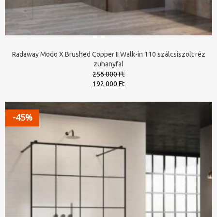
Radaway Modo X Brushed Copper II Walk-in 110 szálcsiszolt réz
zuhanyfal
256 000 Ft
Original
Current
192 000 Ft
price
price
was:
is:
256
192
-45%
000 Ft.
000 Ft.