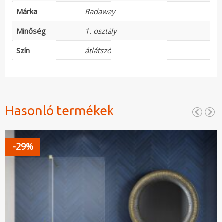
Márka
Radaway
Minőség
1. osztály
Szín
átlátszó
Hasonló termékek
-29%