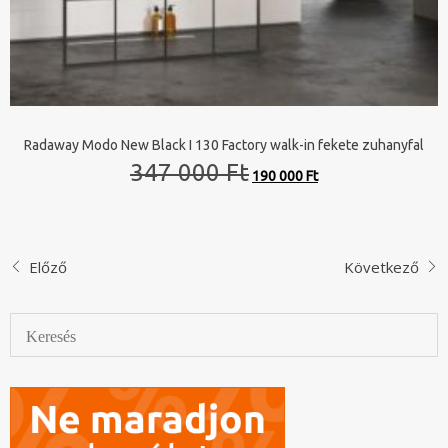
Radaway Modo New Black I 130 Factory walk-in fekete zuhanyfal
Original
Current
347 000 Ft
190 000 Ft
price
price
was:
is:
347
190
000 Ft.
000 Ft.
Előző
Következő