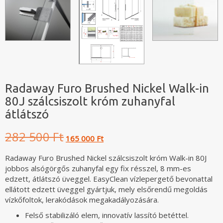
Radaway Furo Brushed Nickel Walk-in
80J szálcsiszolt króm zuhanyfal
átlátszó
Original
Current
282 500 Ft
165 000 Ft
price
price
was:
is:
Radaway Furo Brushed Nickel szálcsiszolt króm Walk-in 80J
282
165
jobbos alsógörgős zuhanyfal egy fix résszel, 8 mm-es
500 Ft.
000 Ft.
edzett, átlátszó üveggel. EasyClean vízlepergető bevonattal
ellátott edzett üveggel gyártjuk, mely elsőrendű megoldás
vízkőfoltok, lerakódások megakadályozására.
Felső stabilizáló elem, innovatív lassító betéttel.