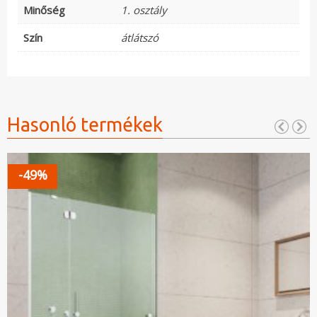
Minőség
1. osztály
Szín
átlátszó
Hasonló termékek
-49%