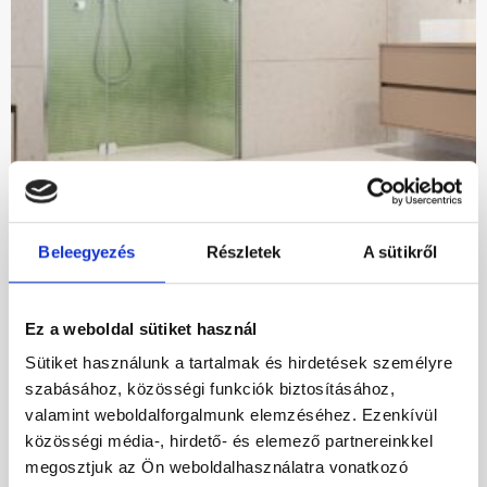
Beleegyezés
Részletek
A sütikről
Radaway Torrenta DWJ 90B balos zuhanykabin átlátszó
Original
Current
194 000 Ft
99 000 Ft
Ez a weboldal sütiket használ
price
price
was:
is:
Sütiket használunk a tartalmak és hirdetések személyre
194
99
szabásához, közösségi funkciók biztosításához,
-54%
000 Ft.
000 Ft.
valamint weboldalforgalmunk elemzéséhez. Ezenkívül
közösségi média-, hirdető- és elemező partnereinkkel
megosztjuk az Ön weboldalhasználatra vonatkozó