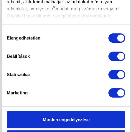
adatait, akik kombinálhatják az adatokat más olyan
adatokkal, amelyeket Ön adott meg számukra vagy az
Ön által használt más szolgáltatásokból gyűjtöttek.
Hozzájárulás
Elengedhetetlen
kiválasztása
Beállítások
Statisztikai
Marketing
Radaway Essenza Pro Black DWJ 90J fekete zuhanyajtó
Minden engedélyezése
Original
Current
334 000 Ft
155 000 Ft
price
price
was:
is: