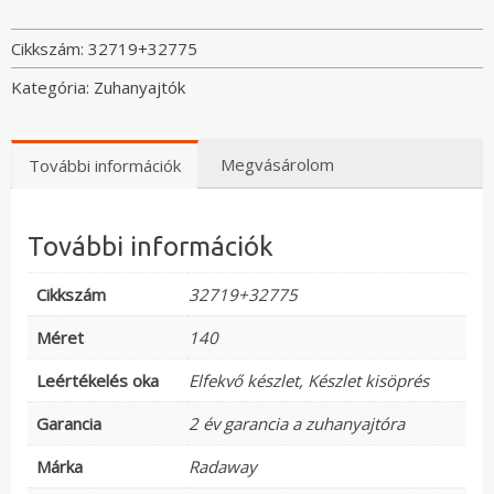
DWJ
140B
Cikkszám:
32719+32775
arany
Kategória:
Zuhanyajtók
zuhanyajtó
átlátszó
mennyiség
Megvásárolom
További információk
További információk
Cikkszám
32719+32775
Méret
140
Leértékelés oka
Elfekvő készlet
,
Készlet kisöprés
Garancia
2 év garancia a zuhanyajtóra
Márka
Radaway