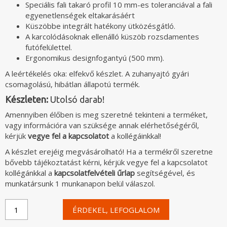
Speciális fali takaró profil 10 mm-es toleranciával a fali
egyenetlenségek eltakarásáért
Küszöbbe integrált hatékony ütközésgátló.
A karcolódásoknak ellenálló küszöb rozsdamentes
futófelülettel.
Ergonomikus designfogantyú (500 mm).
A leértékelés oka: elfekvő készlet. A zuhanyajtó gyári
csomagolású, hibátlan állapotú termék.
Készleten:
Utolsó darab!
Amennyiben élőben is meg szeretné tekinteni a terméket,
vagy információra van szüksége annak elérhetőségéről,
kérjük
vegye fel a kapcsolatot
a kollégáinkkal!
A készlet erejéig megvásárolható! Ha a termékről szeretne
bővebb tájékoztatást kérni, kérjük vegye fel a kapcsolatot
kollégánkkal a
kapcsolatfelvételi űrlap
segítségével, és
munkatársunk 1 munkanapon belül válaszol.
Radaway
ÉRDEKEL, LEFOGLALOM
Furo
Gold