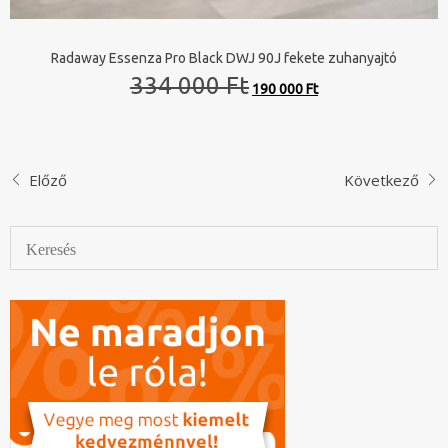
Radaway Essenza Pro Black DWJ 90J fekete zuhanyajtó
Original
Current
334 000 Ft
190 000 Ft
price
price
was:
is:
334
190
000 Ft.
000 Ft.
Előző
Következő