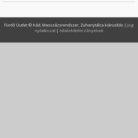
Fürdő Outlet © Kád, Masszázsrendszer, Zuhanytálca kiárusítás
|
Jogi
nyilatkozat
|
Adatvédelmi irányelvek