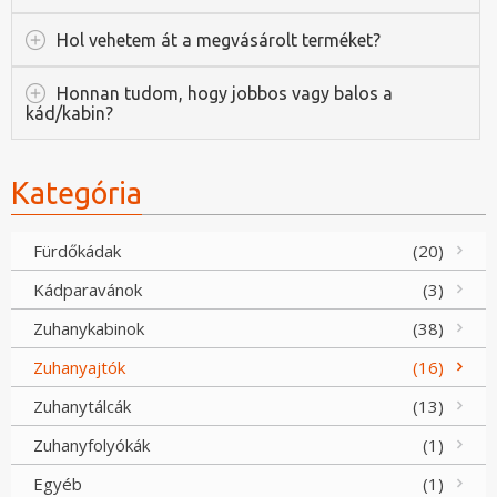
Hol vehetem át a megvásárolt terméket?
Honnan tudom, hogy jobbos vagy balos a
kád/kabin?
Kategória
Fürdőkádak
(20)
Kádparavánok
(3)
Zuhanykabinok
(38)
Zuhanyajtók
(16)
Zuhanytálcák
(13)
Zuhanyfolyókák
(1)
Egyéb
(1)