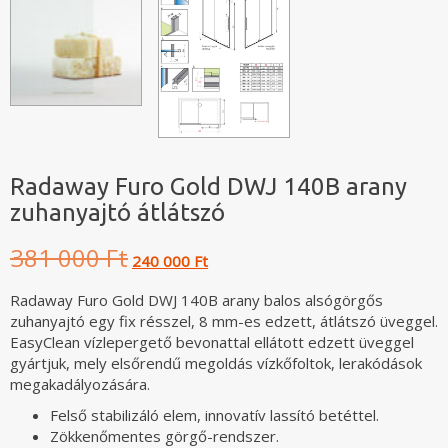
Radaway Furo Gold DWJ 140B arany
zuhanyajtó átlátszó
Original
Current
381 000 Ft
240 000 Ft
price
price
was:
is:
Radaway Furo Gold DWJ 140B arany balos alsógörgős
381
240
zuhanyajtó egy fix résszel, 8 mm-es edzett, átlátszó üveggel.
000 Ft.
000 Ft.
EasyClean vízlepergető bevonattal ellátott edzett üveggel
gyártjuk, mely elsőrendű megoldás vízkőfoltok, lerakódások
megakadályozására.
Felső stabilizáló elem, innovatív lassító betéttel.
Zökkenőmentes görgő-rendszer.