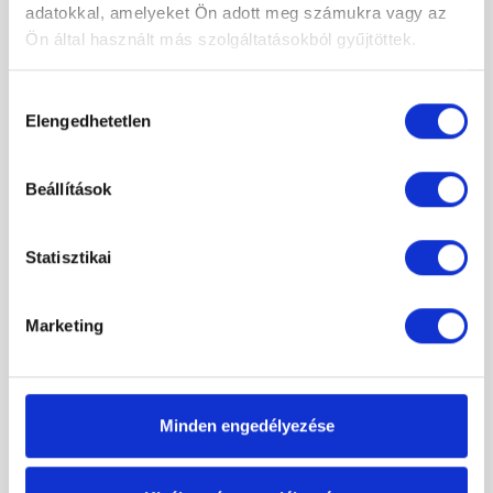
adatokkal, amelyeket Ön adott meg számukra vagy az
Ön által használt más szolgáltatásokból gyűjtöttek.
Hozzájárulás
Elengedhetetlen
kiválasztása
Beállítások
Statisztikai
Marketing
L
E
G
J
O
B
B
A
J
Á
N
L
A
T
Minden engedélyezése
Radaway Torrenta DWJ 100J jobbos zuhanykabin átlátszó
204 000 Ft
Original
Current
99 000 Ft