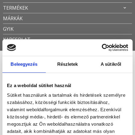
TERMÉKEK
MÁRKÁK
GYIK
KAPCSOLAT
Beleegyezés
Részletek
A sütikről
1 év garancia a zuhanyajtóra
Öszesen 2 találat
Ez a weboldal sütiket használ
Sütiket használunk a tartalmak és hirdetések személyre
Népszerűség szerint
szabásához, közösségi funkciók biztosításához,
valamint weboldalforgalmunk elemzéséhez. Ezenkívül
-51%
közösségi média-, hirdető- és elemező partnereinkkel
megosztjuk az Ön weboldalhasználatra vonatkozó
adatait, akik kombinálhatják az adatokat más olyan