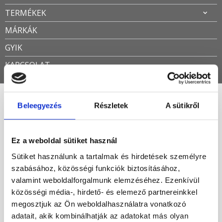
TERMÉKEK
MÁRKÁK
GYIK
KAPCSOLAT
Beleegyezés
Részletek
A sütikről
1 év garancia a zuhanyajtóra
Öszesen 2 találat
Ez a weboldal sütiket használ
Sütiket használunk a tartalmak és hirdetések személyre
Népszerűség szerint
szabásához, közösségi funkciók biztosításához,
valamint weboldalforgalmunk elemzéséhez. Ezenkívül
-51%
közösségi média-, hirdető- és elemező partnereinkkel
megosztjuk az Ön weboldalhasználatra vonatkozó
adatait, akik kombinálhatják az adatokat más olyan