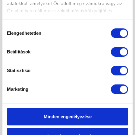
adatokkal, amelyeket Ön adott meg számukra vagy az
Ön által használt más szolgáltatásokból gyűjtöttek.
Hozzájárulás
Elengedhetetlen
kiválasztása
Beállítások
Statisztikai
Marketing
L
E
G
J
O
B
B
A
J
Á
N
L
A
T
Minden engedélyezése
Radaway Torrenta DWJ 100J jobbos zuhanykabin átlátszó
204 000 Ft
Original
Current
99 000 Ft