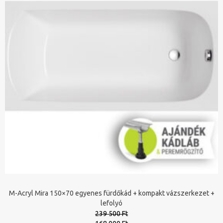
M-Acryl Mira 150×70 egyenes fürdőkád + kompakt vázszerkezet +
lefolyó
239 500 Ft
Original
Current