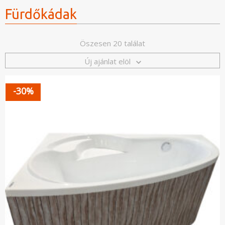
Fürdőkádak
Öszesen 20 találat
Új ajánlat elöl
-30%