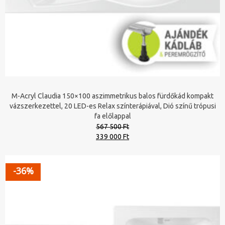
M-Acryl Claudia 150×100 aszimmetrikus balos fürdőkád kompakt
vázszerkezettel, 20 LED-es Relax színterápiával, Dió színű trópusi
fa előlappal
567 500 Ft
Original
Current
339 000 Ft
price
price
was:
is:
567
339
-36%
500 Ft.
000 Ft.