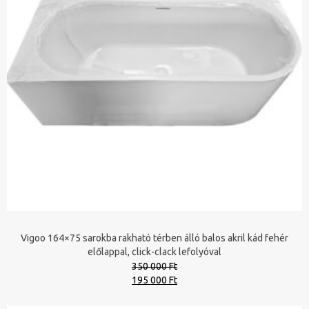
Vigoo 164×75 sarokba rakható térben álló balos akril kád fehér
előlappal, click-clack lefolyóval
350 000 Ft
Original
Current
195 000 Ft
price
price
was:
is: