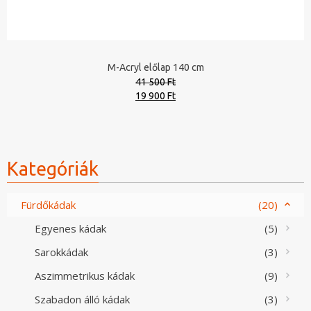
M-Acryl előlap 140 cm
41 500 Ft
Original
Current
19 900 Ft
price
price
was:
is:
41
19
500 Ft.
900 Ft.
Kategóriák
Fürdőkádak
(20)
Egyenes kádak
(5)
Sarokkádak
(3)
Aszimmetrikus kádak
(9)
Szabadon álló kádak
(3)