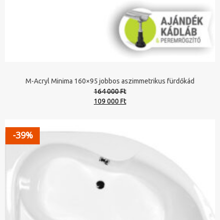
M-Acryl Minima 160×95 jobbos aszimmetrikus fürdőkád
164 000 Ft
Original
Current
109 000 Ft
price
price
was:
is:
164
109
-39%
000 Ft.
000 Ft.