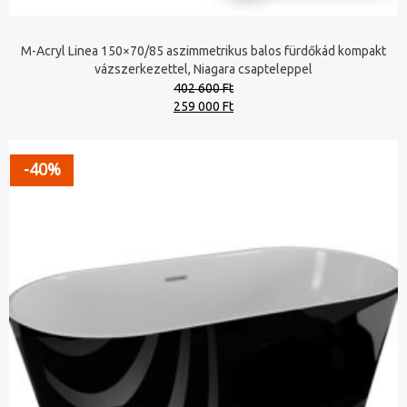
M-Acryl Linea 150×70/85 aszimmetrikus balos fürdőkád kompakt
vázszerkezettel, Niagara csapteleppel
402 600 Ft
Original
Current
259 000 Ft
price
price
was:
is:
402
259
-40%
600 Ft.
000 Ft.