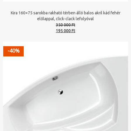
Kira 160×75 sarokba rakható térben álló balos akril kád fehér
előlappal, click-clack lefolyóval
350 000 Ft
Original
Current
195 000 Ft
price
price
was:
is:
350
195
-40%
000 Ft.
000 Ft.