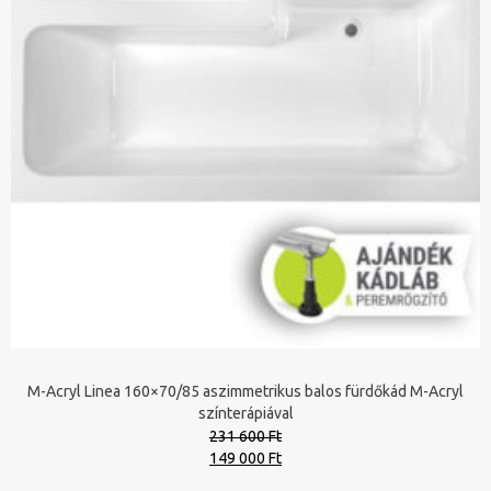
M-Acryl Linea 160×70/85 aszimmetrikus balos fürdőkád M-Acryl
színterápiával
231 600 Ft
Original
Current
149 000 Ft
price
price