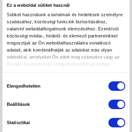
Ez a weboldal sütiket használ
Sütiket használunk a tartalmak és hirdetések személyre
szabásához, közösségi funkciók biztosításához,
valamint weboldalforgalmunk elemzéséhez. Ezenkívül
közösségi média-, hirdető- és elemező partnereinkkel
M-Acryl Liza 140×90 balos aszimmetrikus fürdőkád
megosztjuk az Ön weboldalhasználatra vonatkozó
162 000 Ft
adatait, akik kombinálhatják az adatokat más olyan
Original
Current
85 000 Ft
adatokkal, amelyeket Ön adott meg számukra vagy az
price
price
was:
is:
Ön által használt más szolgáltatásokból gyűjtöttek.
162
85
-30%
000 Ft.
000 Ft.
Hozzájárulás
Elengedhetetlen
kiválasztása
Beállítások
Statisztikai