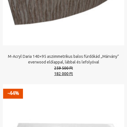
M-Acryl Daria 140×95 aszimmetrikus balos fürdőkád „Márvány”
everwood előlappal, lábbal és lefolyóval
259 500 Ft
Original
Current
182 000 Ft
price
price
was:
is:
259
182
-44%
500 Ft.
000 Ft.