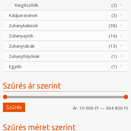
Kiegészítők
(2)
Kádparavánok
(3)
Zuhanykabinok
(38)
Zuhanyajtók
(16)
Zuhanytálcák
(13)
Zuhanyfolyókák
(1)
Egyéb
(1)
Szűrés ár szerint
Szűrés
M
M
Ár:
10 900 Ft
—
364 800 Ft
á
á
Szűrés méret szerint