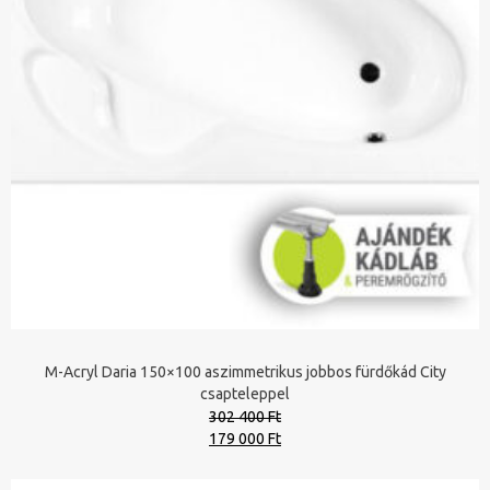
M-Acryl Daria 150×100 aszimmetrikus jobbos fürdőkád City
csapteleppel
302 400 Ft
Original
Current
179 000 Ft
price
price
was:
is: