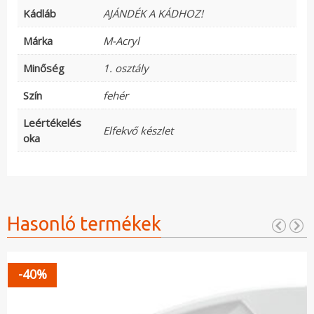
Kádláb
AJÁNDÉK A KÁDHOZ!
Márka
M-Acryl
Minőség
1. osztály
Szín
fehér
Leértékelés
Elfekvő készlet
oka
Hasonló termékek
-40%