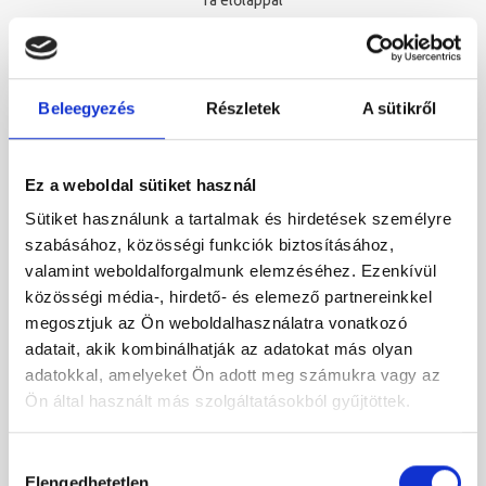
fa előlappal
Original
Current
567 500 Ft
339 000 Ft
price
price
was:
is:
567
339
Beleegyezés
Részletek
A sütikről
-42%
500 Ft.
000 Ft.
Ez a weboldal sütiket használ
Sütiket használunk a tartalmak és hirdetések személyre
szabásához, közösségi funkciók biztosításához,
valamint weboldalforgalmunk elemzéséhez. Ezenkívül
közösségi média-, hirdető- és elemező partnereinkkel
megosztjuk az Ön weboldalhasználatra vonatkozó
adatait, akik kombinálhatják az adatokat más olyan
adatokkal, amelyeket Ön adott meg számukra vagy az
Ön által használt más szolgáltatásokból gyűjtöttek.
Hozzájárulás
Elengedhetetlen