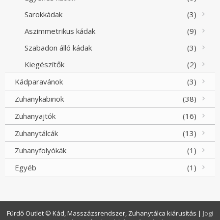
Sarokkádak
(3)
Aszimmetrikus kádak
(9)
Szabadon álló kádak
(3)
Kiegészítők
(2)
Kádparavánok
(3)
Zuhanykabinok
(38)
Zuhanyajtók
(16)
Zuhanytálcák
(13)
Zuhanyfolyókák
(1)
Egyéb
(1)
Fürdő Outlet © Kád, Masszázsrendszer, Zuhanytálca kiárusítás
|
Jogi