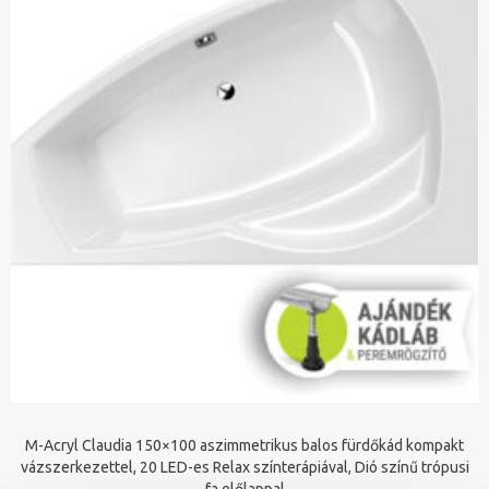
M-Acryl Claudia 150×100 aszimmetrikus balos fürdőkád kompakt
vázszerkezettel, 20 LED-es Relax színterápiával, Dió színű trópusi