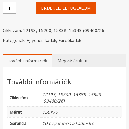
M-
ÉRDEKEL, LEFOGLALOM
Acryl
Mira
150x70
egyenes
Cikkszám:
12193, 15200, 15338, 15343 (09460/26)
fürdőkád
Kategóriák:
Egyenes kádak
,
Fürdőkádak
+
kompakt
vázszerkezet
+
Megvásárolom
További információk
lefolyó
mennyiség
További információk
12193, 15200, 15338, 15343
Cikkszám
(09460/26)
Méret
150×70
Garancia
10 év garancia a kádtestre