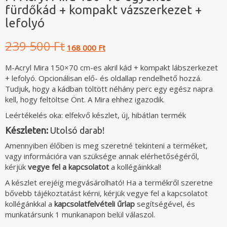
fürdőkád + kompakt vázszerkezet +
lefolyó
Original
Current
239 500 Ft
168 000 Ft
price
price
was:
is:
M-Acryl Mira 150×70 cm-es akril kád + kompakt lábszerkezet
239
168
+ lefolyó. Opcionálisan elő- és oldallap rendelhető hozzá.
500 Ft.
000 Ft.
Tudjuk, hogy a kádban töltött néhány perc egy egész napra
kell, hogy feltöltse Önt. A Mira ehhez igazodik.
Leértékelés oka: elfekvő készlet, új, hibátlan termék
Készleten:
Utolsó darab!
Amennyiben élőben is meg szeretné tekinteni a terméket,
vagy információra van szüksége annak elérhetőségéről,
kérjük
vegye fel a kapcsolatot
a kollégáinkkal!
A készlet erejéig megvásárolható! Ha a termékről szeretne
bővebb tájékoztatást kérni, kérjük vegye fel a kapcsolatot
kollégánkkal a
kapcsolatfelvételi űrlap
segítségével, és
munkatársunk 1 munkanapon belül válaszol.