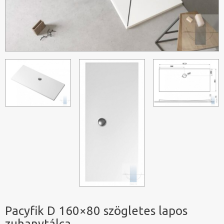
Pacyfik D 160×80 szögletes lapos
zuhanytálca