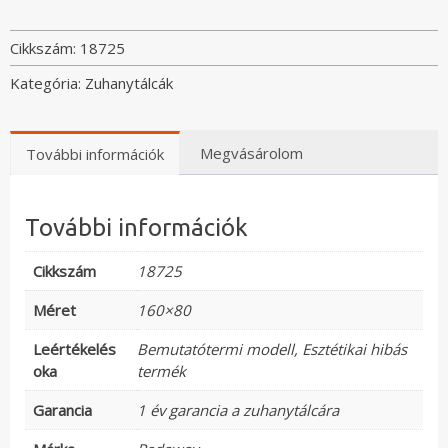
szögletes
lapos
Cikkszám:
18725
zuhanytálca
Kategória:
Zuhanytálcák
mennyiség
Megvásárolom
További információk
További információk
Cikkszám
18725
Méret
160×80
Leértékelés
Bemutatótermi modell
,
Esztétikai hibás
oka
termék
Garancia
1 év garancia a zuhanytálcára