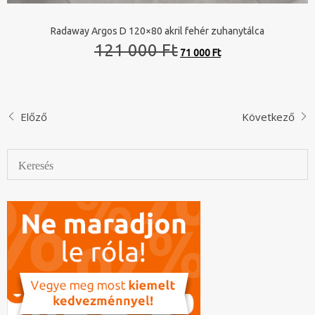
Radaway Argos D 120×80 akril fehér zuhanytálca
Original
Current
121 000 Ft
71 000 Ft
price
price
was:
is:
121
71
000 Ft.
000 Ft.
Előző
Következő