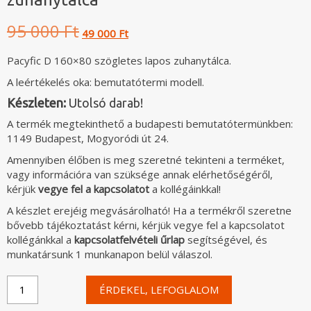
Original
Current
95 000 Ft
49 000 Ft
price
price
was:
is:
Pacyfic D 160×80 szögletes lapos zuhanytálca.
95
49
A leértékelés oka: bemutatótermi modell.
000 Ft.
000 Ft.
Készleten:
Utolsó darab!
A termék megtekinthető a budapesti bemutatótermünkben:
1149 Budapest, Mogyoródi út 24.
Amennyiben élőben is meg szeretné tekinteni a terméket,
vagy információra van szüksége annak elérhetőségéről,
kérjük
vegye fel a kapcsolatot
a kollégáinkkal!
A készlet erejéig megvásárolható! Ha a termékről szeretne
bővebb tájékoztatást kérni, kérjük vegye fel a kapcsolatot
kollégánkkal a
kapcsolatfelvételi űrlap
segítségével, és
munkatársunk 1 munkanapon belül válaszol.
Pacyfik
ÉRDEKEL, LEFOGLALOM
D
160x80