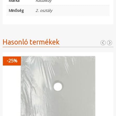
Márka
Radaway
Minőség
2. osztály
Hasonló termékek
-25%