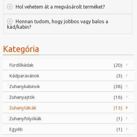
Hol vehetem át a megvásárolt terméket?
Honnan tudom, hogy jobbos vagy balos a
kád/kabin?
Kategória
Fürdőkádak
(20)
Kádparavánok
(3)
Zuhanykabinok
(38)
Zuhanyajtók
(16)
Zuhanytálcák
(13)
Zuhanyfolyókák
(1)
Egyéb
(1)