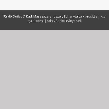
Fürdő Outlet © Kád, Masszázsrendszer, Zuhanytálca kiárusítás
|
Jogi
nyilatkozat
|
Adatvédelmi irányelvek