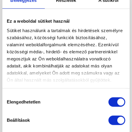
Beleegyezés
Részletek
A sütikről
Ez a weboldal sütiket használ
Sütiket használunk a tartalmak és hirdetések személyre
szabásához, közösségi funkciók biztosításához,
valamint weboldalforgalmunk elemzéséhez. Ezenkívül
közösségi média-, hirdető- és elemező partnereinkkel
megosztjuk az Ön weboldalhasználatra vonatkozó
adatait, akik kombinálhatják az adatokat más olyan
adatokkal, amelyeket Ön adott meg számukra vagy az
Ön által használt más szolgáltatásokból gyűjtöttek.
Hozzájárulás
Elengedhetetlen
kiválasztása
Radaway Patmos E zuhanytálca 100x80B
Original
Current
102 500 Ft
25 000 Ft
Beállítások
price
price
was:
is: