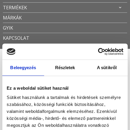
TERMÉKEK
MÁRKÁK
GYIK
KAPCSOLAT
tükör
Beleegyezés
Részletek
A sütikről
Öszesen 2 találat
Ez a weboldal sütiket használ
Új ajánlat elöl
Sütiket használunk a tartalmak és hirdetések személyre
szabásához, közösségi funkciók biztosításához,
-40%
valamint weboldalforgalmunk elemzéséhez. Ezenkívül
közösségi média-, hirdető- és elemező partnereinkkel
megosztjuk az Ön weboldalhasználatra vonatkozó