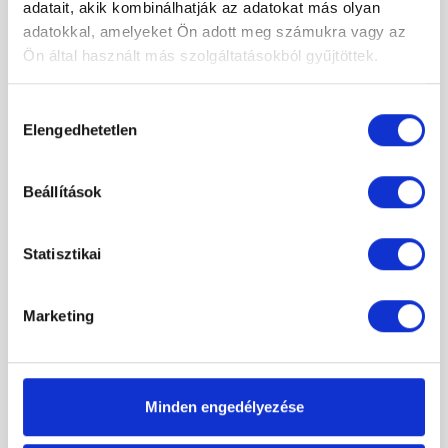
adatait, akik kombinálhatják az adatokat más olyan
adatokkal, amelyeket Ön adott meg számukra vagy az
Ön által használt más szolgáltatásokból gyűjtöttek.
Hozzájárulás
Elengedhetetlen
kiválasztása
Beállítások
Statisztikai
Marketing
Radaway Espera Pro KDJ+S1 120Jx80 zuhanykabin tükör
Minden engedélyezése
oldalfallal
566 600 Ft