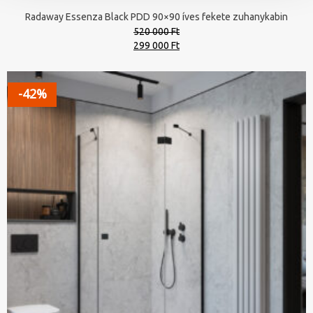
Radaway Essenza Black PDD 90×90 íves fekete zuhanykabin
520 000 Ft
Original
Current
299 000 Ft
price
price
was:
is:
520
299
-42%
000 Ft.
000 Ft.