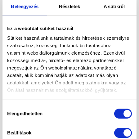
Beleegyezés
Részletek
A sütikről
Ez a weboldal sütiket használ
Sütiket használunk a tartalmak és hirdetések személyre
szabásához, közösségi funkciók biztosításához,
valamint weboldalforgalmunk elemzéséhez. Ezenkívül
közösségi média-, hirdető- és elemező partnereinkkel
megosztjuk az Ön weboldalhasználatra vonatkozó
adatait, akik kombinálhatják az adatokat más olyan
adatokkal, amelyeket Ön adott meg számukra vagy az
Ön által használt más szolgáltatásokból gyűjtöttek.
Radaway Essenza 8 Brushed GunMetal KDJ +S1 90Jx90
Hozzájárulás
szálcsiszolt fegyvermetál zuhanykabin
Elengedhetetlen
486 000 Ft
kiválasztása
Original
Current
279 000 Ft
price
price
was:
is:
Beállítások
486
279