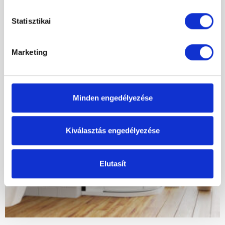
-43%
000 Ft.
000 Ft.
Statisztikai
Marketing
Minden engedélyezése
Kiválasztás engedélyezése
Elutasít