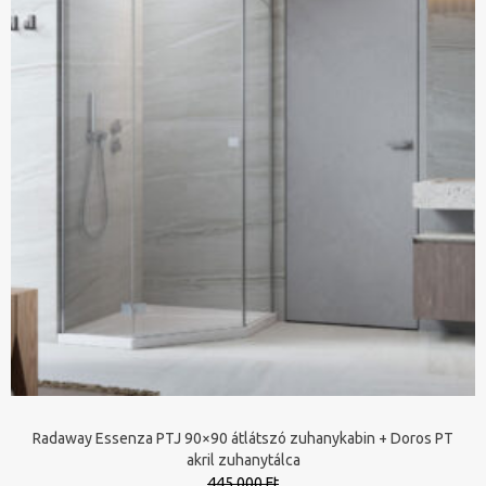
Radaway Essenza PTJ 90×90 átlátszó zuhanykabin + Doros PT
akril zuhanytálca
445 000 Ft