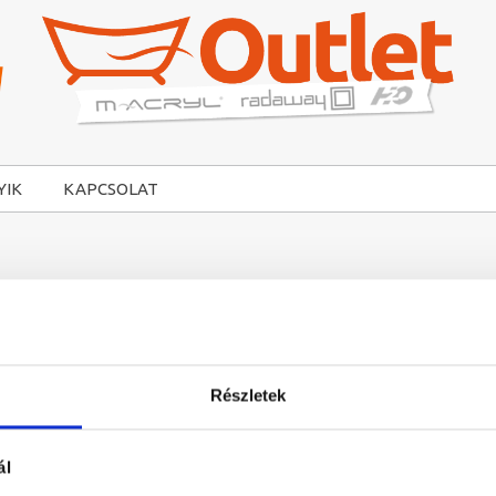
YIK
KAPCSOLAT
Részletek
-44%
ál