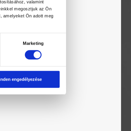
tosításához, valamint
einkkel megosztjuk az Ön
l, amelyeket Ön adott meg
Marketing
ben álló
nden engedélyezése
lick-clack
t
.