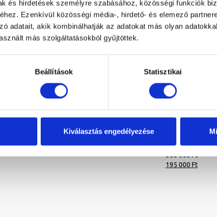
mak és hirdetések személyre szabásához, közösségi funkciók biz
hez. Ezenkívül közösségi média-, hirdető- és elemező partner
zó adatait, akik kombinálhatják az adatokat más olyan adatokka
sznált más szolgáltatásokból gyűjtöttek.
Beállítások
Statisztikai
yl Sabina Slim 160×75 egyenes
Kira 160×75 sarokba rakható tér
Kiválasztás engedélyezése
Mi
fürdőkád
balos akril kád fehér előlappal, c
155 000 Ft
lefolyóval
Original
Current
95 000 Ft
350 000 Ft
price
price
Original
Curren
195 000 Ft
was:
is:
price
price
155
95
was:
is:
000 Ft.
000 Ft.
350
195
000 Ft.
000 Ft