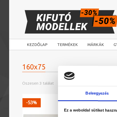
KEZDŐLAP
TERMÉKEK
MÁRKÁK
G
160x75
Öszesen 3 találat
Beleegyezés
-53%
-39%
Ez a weboldal sütiket haszn