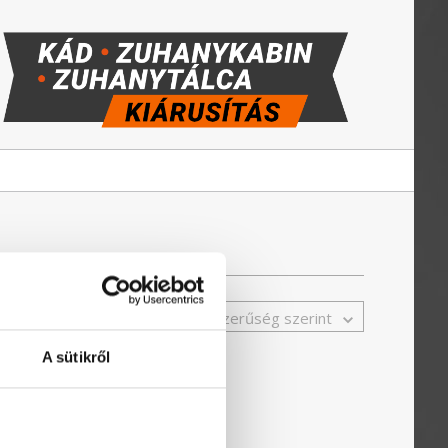
Népszerűség szerint
A sütikről