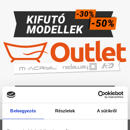
Beleegyezés
Részletek
A sütikről
KEZDŐLAP