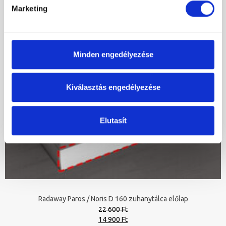
Marketing
Minden engedélyezése
Kiválasztás engedélyezése
Elutasít
Radaway Paros / Noris D 160 zuhanytálca előlap
22 600 Ft
Original
Current
14 900 Ft