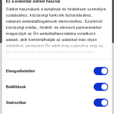
Ez a weboldal sütiket használ
TERMÉKEK
Sütiket használunk a tartalmak és hirdetések személyre
MÁRKÁK
szabásához, közösségi funkciók biztosításához,
valamint weboldalforgalmunk elemzéséhez. Ezenkívül
GYIK
közösségi média-, hirdető- és elemező partnereinkkel
KAPCSOLAT
megosztjuk az Ön weboldalhasználatra vonatkozó
adatait, akik kombinálhatják az adatokat más olyan
adatokkal, amelyeket Ön adott meg számukra vagy az
Ön által használt más szolgáltatásokból gyűjtöttek.
160
Hozzájárulás
Elengedhetetlen
Összesen 1 találat
kiválasztása
Népszerűség szerint
Beállítások
-34%
Statisztikai