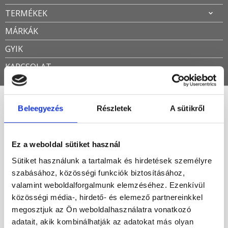
TERMÉKEK
MÁRKÁK
GYIK
KAPCSOLAT
Beleegyezés
Részletek
A sütikről
140x90
Öszesen 2 találat
Ez a weboldal sütiket használ
Sütiket használunk a tartalmak és hirdetések személyre
Népszerűség szerint
szabásához, közösségi funkciók biztosításához,
valamint weboldalforgalmunk elemzéséhez. Ezenkívül
-41%
közösségi média-, hirdető- és elemező partnereinkkel
megosztjuk az Ön weboldalhasználatra vonatkozó
adatait, akik kombinálhatják az adatokat más olyan