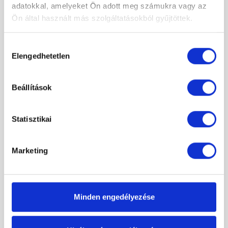
adatokkal, amelyeket Ön adott meg számukra vagy az
Ön által használt más szolgáltatásokból gyűjtöttek.
Hozzájárulás
Elengedhetetlen
kiválasztása
Beállítások
Statisztikai
Marketing
Minden engedélyezése
M-Acryl Liza 140×90 balos aszimmetrikus fürdőkád
162 000 Ft
Original
Current
95 000 Ft