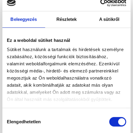
Beleegyezés
Részletek
A sütikről
Ez a weboldal sütiket használ
Sütiket használunk a tartalmak és hirdetések személyre
szabásához, közösségi funkciók biztosításához,
valamint weboldalforgalmunk elemzéséhez. Ezenkívül
közösségi média-, hirdető- és elemező partnereinkkel
megosztjuk az Ön weboldalhasználatra vonatkozó
adatait, akik kombinálhatják az adatokat más olyan
adatokkal, amelyeket Ön adott meg számukra vagy az
Ön által használt más szolgáltatásokból gyűjtöttek.
Hozzájárulás
Radaway Nes Black KDD I Frame 100×100 szögletes fekete
Elengedhetetlen
kiválasztása
zuhanykabin átlátszó üveggel
636 000 Ft