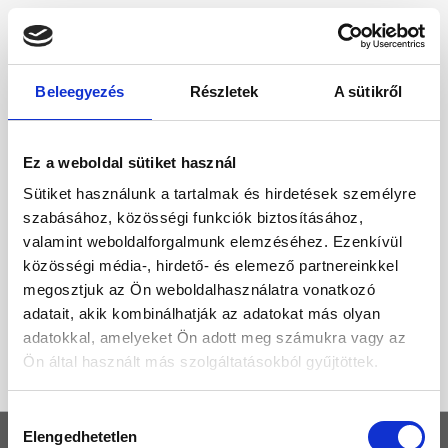
Beleegyezés
Részletek
A sütikről
Ez a weboldal sütiket használ
Sütiket használunk a tartalmak és hirdetések személyre
szabásához, közösségi funkciók biztosításához,
valamint weboldalforgalmunk elemzéséhez. Ezenkívül
közösségi média-, hirdető- és elemező partnereinkkel
megosztjuk az Ön weboldalhasználatra vonatkozó
adatait, akik kombinálhatják az adatokat más olyan
adatokkal, amelyeket Ön adott meg számukra vagy az
Ön által használt más szolgáltatásokból gyűjtöttek.
Hozzájárulás
Elengedhetetlen
KEZDŐLAP
kiválasztása