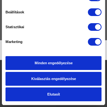
TERMÉKEK
Beállítások
MÁRKÁK
GYIK
Statisztikai
KAPCSOLAT
Marketing
No products found
Minden engedélyezése
Fürdő Outlet © Kád, Masszázsrendszer, Zuhanytálca kiárusítás
|
Jogi
nyilatkozat
|
Adatvédelmi irányelvek
Kiválasztás engedélyezése
Elutasít