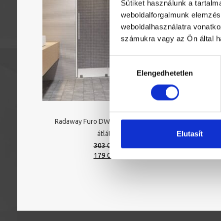
Sütiket használunk a tartal
weboldalforgalmunk elemzésé
weboldalhasználatra vonatko
számukra vagy az Ön által ha
Hozzájárulás
Elengedhetetlen
kiválasztása
Radaway Furo DWJ 120J zuhanyajtó
Elutasít
átlátszó
303 000 Ft
Original
Current
179 000 Ft
price
price
was:
is:
303
179
000 Ft.
000 Ft.