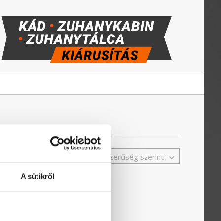
Népszerűség szerint
A sütikről