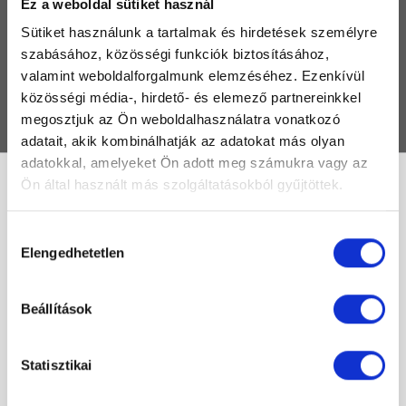
Ez a weboldal sütiket használ
TERMÉKEK
Sütiket használunk a tartalmak és hirdetések személyre
MÁRKÁK
szabásához, közösségi funkciók biztosításához,
valamint weboldalforgalmunk elemzéséhez. Ezenkívül
GYIK
közösségi média-, hirdető- és elemező partnereinkkel
KAPCSOLAT
megosztjuk az Ön weboldalhasználatra vonatkozó
adatait, akik kombinálhatják az adatokat más olyan
adatokkal, amelyeket Ön adott meg számukra vagy az
Ön által használt más szolgáltatásokból gyűjtöttek.
31926-kiallitas
Hozzájárulás
Elengedhetetlen
Összesen 1 találat
kiválasztása
Ár szerint csökkenő
Beállítások
-54%
Statisztikai