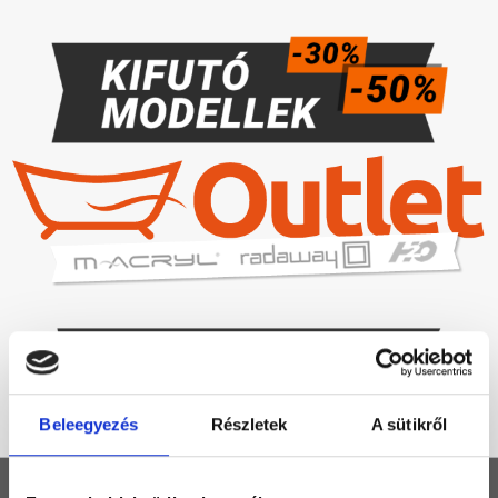
Beleegyezés
Részletek
A sütikről
KEZDŐLAP