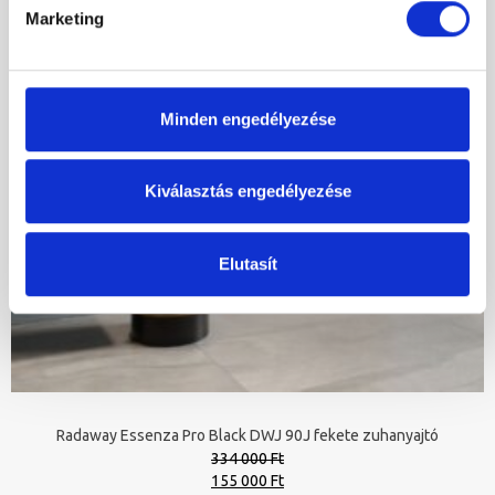
Marketing
Minden engedélyezése
Kiválasztás engedélyezése
Elutasít
Radaway Essenza Pro Black DWJ 90J fekete zuhanyajtó
334 000 Ft
Original
Current
155 000 Ft