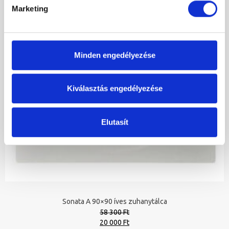
Marketing
Minden engedélyezése
Kiválasztás engedélyezése
Elutasít
Sonata A 90×90 íves zuhanytálca
58 300 Ft
Original
Current
20 000 Ft