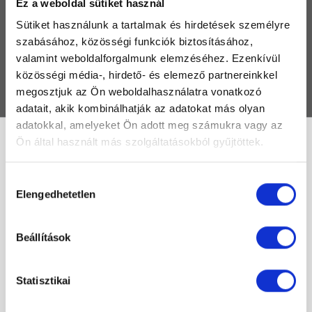
Ez a weboldal sütiket használ
TERMÉKEK
Sütiket használunk a tartalmak és hirdetések személyre
MÁRKÁK
szabásához, közösségi funkciók biztosításához,
valamint weboldalforgalmunk elemzéséhez. Ezenkívül
GYIK
közösségi média-, hirdető- és elemező partnereinkkel
KAPCSOLAT
megosztjuk az Ön weboldalhasználatra vonatkozó
adatait, akik kombinálhatják az adatokat más olyan
adatokkal, amelyeket Ön adott meg számukra vagy az
Ön által használt más szolgáltatásokból gyűjtöttek.
14404
Hozzájárulás
Elengedhetetlen
Összesen 1 találat
kiválasztása
Új ajánlat elöl
Beállítások
-66%
Statisztikai