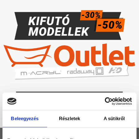
Beleegyezés
Részletek
A sütikről
KEZDŐLAP