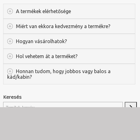
A termékek elérhetősége
Miért van ekkora kedvezmény a termékre?
Hogyan vásárolhatok?
Hol vehetem át a terméket?
Honnan tudom, hogy jobbos vagy balos a
kád/kabin?
Keresés
Fürdő Outlet © Kád, Masszázsrendszer, Zuhanytálca kiárusítás
|
Jogi