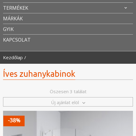
TERMÉKEK
MÁRKÁK
GYIK
KAPCSOLAT
Kezdőlap
Íves zuhanykabinok
Öszesen 3 találat
Új ajánlat elöl
-38%