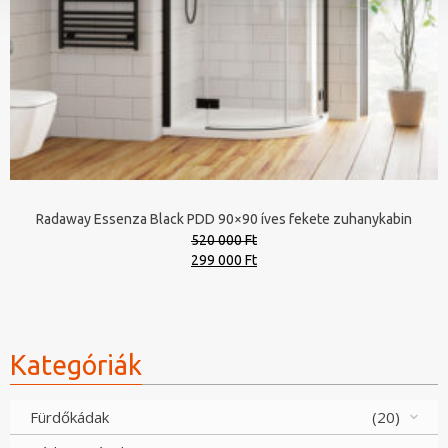
Radaway Essenza Black PDD 90×90 íves fekete zuhanykabin
520 000 Ft
Original
Current
299 000 Ft
price
price
was:
is:
520
299
000 Ft.
000 Ft.
Kategóriák
Fürdőkádak
(20)