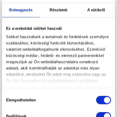
Original
Current
299 000 Ft
price
price
Beleegyezés
Részletek
A sütikről
was:
is:
482
299
-57%
000 Ft.
000 Ft.
Ez a weboldal sütiket használ
Sütiket használunk a tartalmak és hirdetések személyre
szabásához, közösségi funkciók biztosításához,
valamint weboldalforgalmunk elemzéséhez. Ezenkívül
közösségi média-, hirdető- és elemező partnereinkkel
megosztjuk az Ön weboldalhasználatra vonatkozó
adatait, akik kombinálhatják az adatokat más olyan
adatokkal, amelyeket Ön adott meg számukra vagy az
Ön által használt más szolgáltatásokból gyűjtöttek.
Hozzájárulás
Elengedhetetlen
kiválasztása
Beállítások