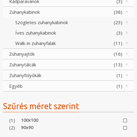
Kádparavánok
(3)
Zuhanykabinok
(38)
Szögletes zuhanykabinok
(23)
Íves zuhanykabinok
(3)
Walk-in zuhanyfalak
(11)
Zuhanyajtók
(16)
Zuhanytálcák
(13)
Zuhanyfolyókák
(1)
Egyéb
(1)
Szűrés méret szerint
(1)
100x100
(2)
90x90