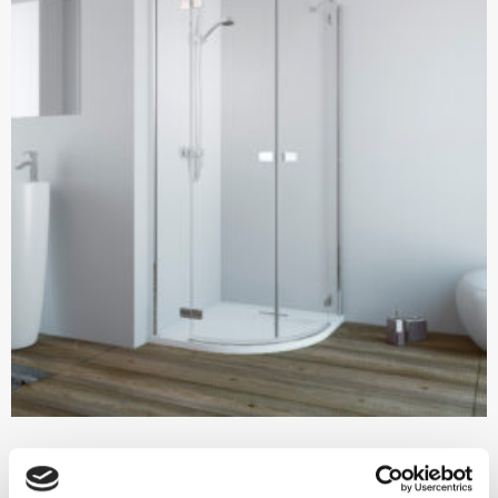
Radaway Fuenta New PDD 100×100 íves zuhanykabin
482 000 Ft