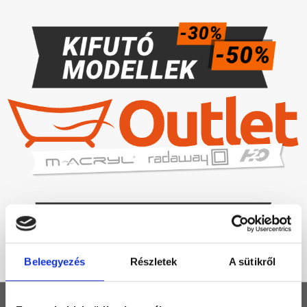
Beleegyezés
Részletek
A sütikről
KEZDŐLAP