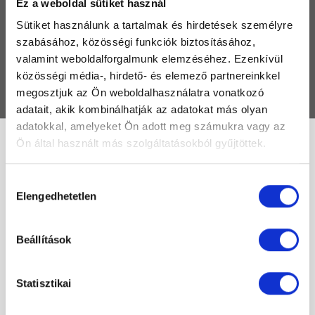
Ez a weboldal sütiket használ
TERMÉKEK
Sütiket használunk a tartalmak és hirdetések személyre
MÁRKÁK
szabásához, közösségi funkciók biztosításához,
valamint weboldalforgalmunk elemzéséhez. Ezenkívül
GYIK
közösségi média-, hirdető- és elemező partnereinkkel
KAPCSOLAT
megosztjuk az Ön weboldalhasználatra vonatkozó
adatait, akik kombinálhatják az adatokat más olyan
adatokkal, amelyeket Ön adott meg számukra vagy az
Ön által használt más szolgáltatásokból gyűjtöttek.
170x70
Hozzájárulás
Elengedhetetlen
Összesen 1 találat
kiválasztása
Ár szerint csökkenő
Beállítások
-30%
Statisztikai