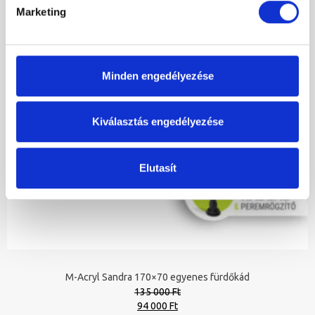
Marketing
Minden engedélyezése
Kiválasztás engedélyezése
Elutasít
M-Acryl Sandra 170×70 egyenes fürdőkád
135 000 Ft
Original
Current
94 000 Ft