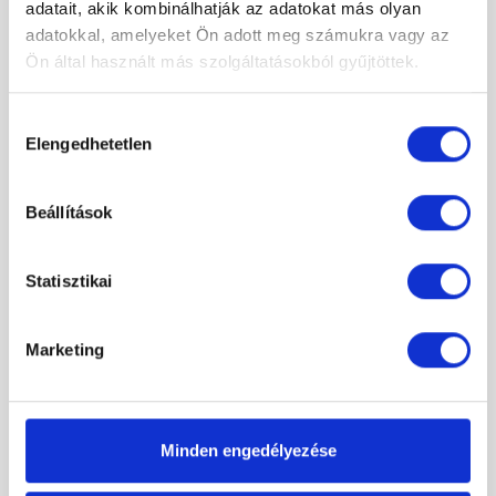
adatait, akik kombinálhatják az adatokat más olyan
adatokkal, amelyeket Ön adott meg számukra vagy az
Ön által használt más szolgáltatásokból gyűjtöttek.
Hozzájárulás
Elengedhetetlen
kiválasztása
Beállítások
Statisztikai
Marketing
Radaway Essenza Pro KDJ 100Jx80 szögletes zuhanykabin /
Minden engedélyezése
Hódmezővásárhely
461 000 Ft