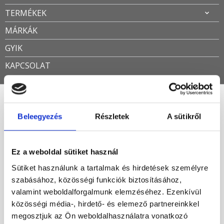
TERMÉKEK
MÁRKÁK
GYIK
KAPCSOLAT
Újracsomagolt termék
Beleegyezés
Részletek
A sütikről
Öszesen 2 találat
Ez a weboldal sütiket használ
Ár szerint csökkenő
Sütiket használunk a tartalmak és hirdetések személyre
szabásához, közösségi funkciók biztosításához,
-52%
valamint weboldalforgalmunk elemzéséhez. Ezenkívül
közösségi média-, hirdető- és elemező partnereinkkel
megosztjuk az Ön weboldalhasználatra vonatkozó