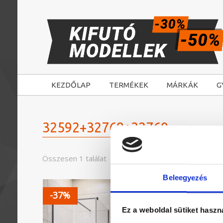
KEZDŐLAP
TERMÉKEK
MÁRKÁK
G
32592+32768+32760
Összesen 1 találat
Beleegyezés
-37%
Ez a weboldal sütiket haszn