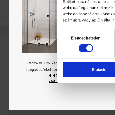
Sütiket használunk a tartal
weboldalforgalmunk elemzésé
weboldalhasználatra vonatko
számukra vagy az Ön által ha
Hozzájárulás
Elengedhetetlen
kiválasztása
Radaway Furo Black KDJ RH 100Bx90
Elutasít
szögletes fekete zuhanykabin átlátszó
414 000 Ft
Original
Current
260 000 Ft
price
price
was:
is:
414
260
000 Ft.
000 Ft.