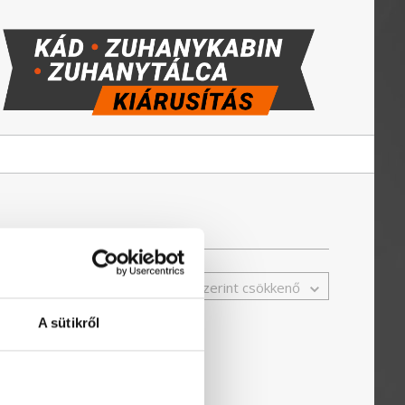
Ár szerint csökkenő
A sütikről