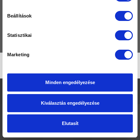
TERMÉKEK
Beállítások
MÁRKÁK
GYIK
Statisztikai
KAPCSOLAT
Marketing
No products found
Minden engedélyezése
Fürdő Outlet © Kád, Masszázsrendszer, Zuhanytálca kiárusítás
|
Jogi
nyilatkozat
|
Adatvédelmi irányelvek
Kiválasztás engedélyezése
Elutasít