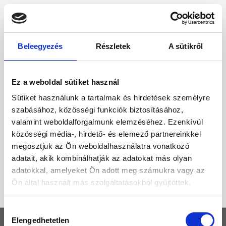
Beleegyezés
Részletek
A sütikről
Ez a weboldal sütiket használ
Sütiket használunk a tartalmak és hirdetések személyre
szabásához, közösségi funkciók biztosításához,
valamint weboldalforgalmunk elemzéséhez. Ezenkívül
közösségi média-, hirdető- és elemező partnereinkkel
megosztjuk az Ön weboldalhasználatra vonatkozó
adatait, akik kombinálhatják az adatokat más olyan
adatokkal, amelyeket Ön adott meg számukra vagy az
Ön által használt más szolgáltatásokból gyűjtöttek.
Hozzájárulás
Elengedhetetlen
KEZDŐLAP
kiválasztása