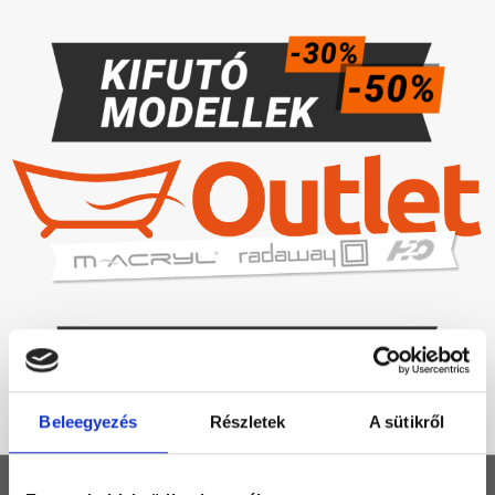
Beleegyezés
Részletek
A sütikről
KEZDŐLAP