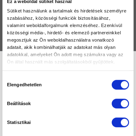
Ez a weboldal sütiket használ
TERMÉKEK
Sütiket használunk a tartalmak és hirdetések személyre
MÁRKÁK
szabásához, közösségi funkciók biztosításához,
valamint weboldalforgalmunk elemzéséhez. Ezenkívül
GYIK
közösségi média-, hirdető- és elemező partnereinkkel
KAPCSOLAT
megosztjuk az Ön weboldalhasználatra vonatkozó
adatait, akik kombinálhatják az adatokat más olyan
adatokkal, amelyeket Ön adott meg számukra vagy az
Ön által használt más szolgáltatásokból gyűjtöttek.
12220
Hozzájárulás
Elengedhetetlen
Összesen 1 találat
kiválasztása
Ár szerint csökkenő
Beállítások
-52%
Statisztikai