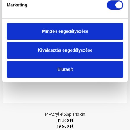
Marketing
Minden engedélyezése
Kiválasztás engedélyezése
Elutasít
M-Acryl előlap 140 cm
41 500 Ft
Original
Current
19 900 Ft