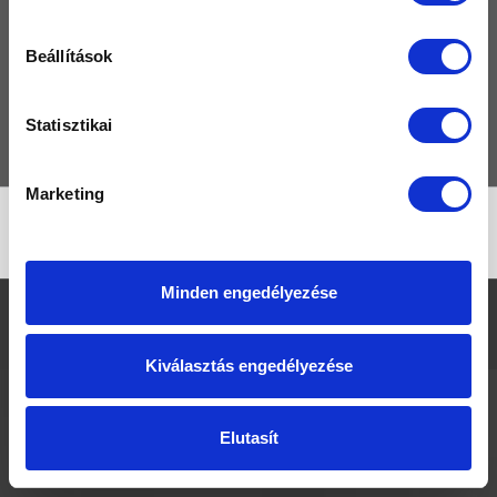
TERMÉKEK
Beállítások
MÁRKÁK
GYIK
Statisztikai
KAPCSOLAT
Marketing
No products found
Minden engedélyezése
Fürdő Outlet © Kád, Masszázsrendszer, Zuhanytálca kiárusítás
|
Jogi
nyilatkozat
|
Adatvédelmi irányelvek
Kiválasztás engedélyezése
Elutasít