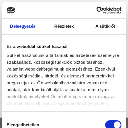
Beleegyezés
Részletek
A sütikről
Ez a weboldal sütiket használ
Sütiket használunk a tartalmak és hirdetések személyre
szabásához, közösségi funkciók biztosításához,
valamint weboldalforgalmunk elemzéséhez. Ezenkívül
közösségi média-, hirdető- és elemező partnereinkkel
megosztjuk az Ön weboldalhasználatra vonatkozó
adatait, akik kombinálhatják az adatokat más olyan
adatokkal, amelyeket Ön adott meg számukra vagy az
Ön által használt más szolgáltatásokból gyűjtöttek.
Hozzájárulás
Elengedhetetlen
KEZDŐLAP
kiválasztása