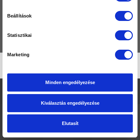
TERMÉKEK
Beállítások
MÁRKÁK
GYIK
Statisztikai
KAPCSOLAT
Marketing
No products found
Minden engedélyezése
Fürdő Outlet © Kád, Masszázsrendszer, Zuhanytálca kiárusítás
|
Jogi
nyilatkozat
|
Adatvédelmi irányelvek
Kiválasztás engedélyezése
Elutasít