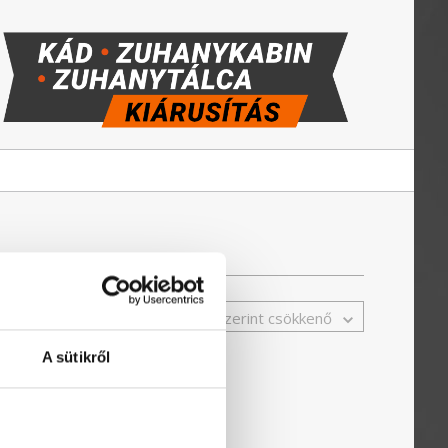
Ár szerint csökkenő
A sütikről