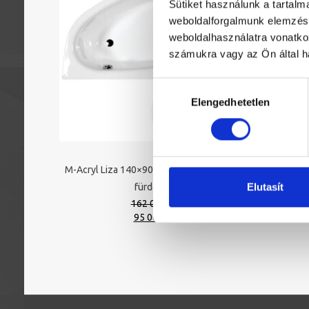
Sütiket használunk a tartal
weboldalforgalmunk elemzésé
weboldalhasználatra vonatko
számukra vagy az Ön által ha
Hozzájárulás
Elengedhetetlen
kiválasztása
M-Acryl Liza 140×90 balos aszimmetrikus
M-Acryl 
Elutasít
fürdőkád
162 000 Ft
Original
Current
95 000 Ft
price
price
was:
is:
162
95
000 Ft.
000 Ft.