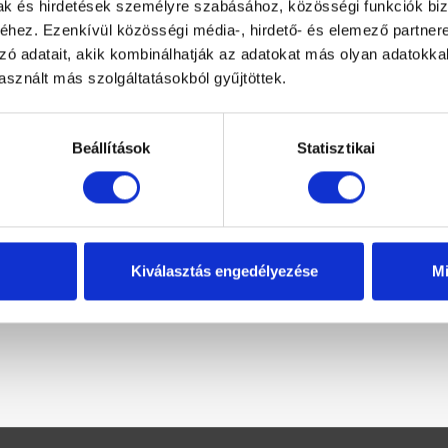
mak és hirdetések személyre szabásához, közösségi funkciók biz
hez. Ezenkívül közösségi média-, hirdető- és elemező partner
zó adatait, akik kombinálhatják az adatokat más olyan adatokka
sznált más szolgáltatásokból gyűjtöttek.
Beállítások
Statisztikai
Liza 140×90 balos aszimmetrikus
Kiválasztás engedélyezése
Mi
fürdőkád
162 000 Ft
Original
Current
85 000 Ft
price
price
was:
is:
162
85
000 Ft.
000 Ft.