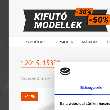
KEZDŐLAP
TERMÉKEK
MÁRKÁK
G
12015, 15338
Öszesen 2 találat
Beleegyezés
-41%
-48%
Ez a weboldal sütiket haszn