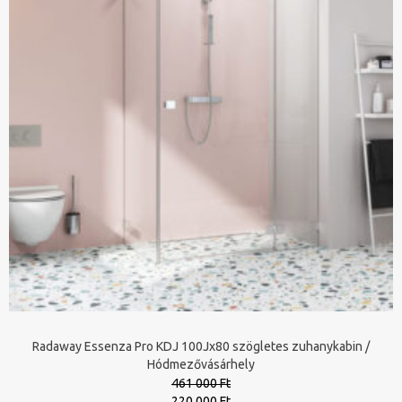
Radaway Essenza Pro KDJ 100Jx80 szögletes zuhanykabin /
Hódmezővásárhely
461 000 Ft
Original
Current
220 000 Ft