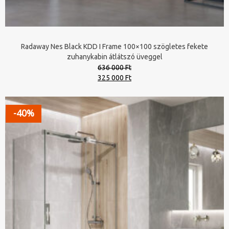
Radaway Nes Black KDD I Frame 100×100 szögletes fekete
zuhanykabin átlátszó üveggel
636 000 Ft
Original
Current
325 000 Ft
price
price
was:
is:
636
325
-40%
000 Ft.
000 Ft.