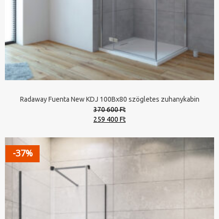
Radaway Fuenta New KDJ 100Bx80 szögletes zuhanykabin
370 600 Ft
Original
Current
259 400 Ft
price
price
was:
is:
370
259
-37%
600 Ft.
400 Ft.