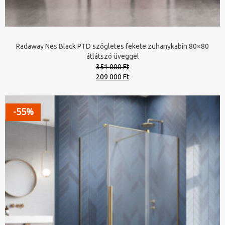
Radaway Nes Black PTD szögletes fekete zuhanykabin 80×80
átlátszó üveggel
351 000 Ft
Original
Current
209 000 Ft
price
price
was:
is:
351
209
-55%
000 Ft.
000 Ft.