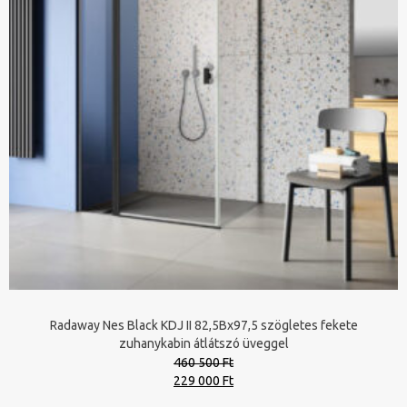
Radaway Nes Black KDJ II 82,5Bx97,5 szögletes fekete
zuhanykabin átlátszó üveggel
460 500 Ft
Original
Current
229 000 Ft
price
price