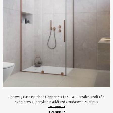
Radaway Furo Brushed Copper KDJ 160Bx80 szálcsiszolt réz
szögletes zuhanykabin átlátszó / Budapest Palatinus
505 000 Ft
Original
Current
359 000 Ft