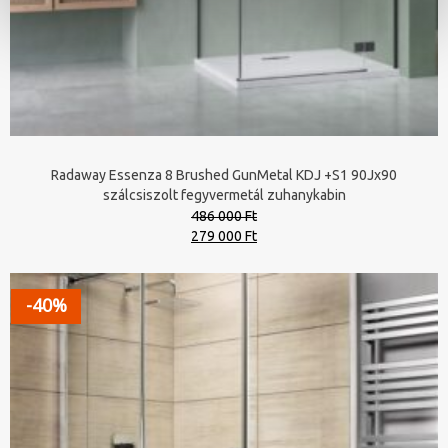
Radaway Essenza 8 Brushed GunMetal KDJ +S1 90Jx90
szálcsiszolt fegyvermetál zuhanykabin
486 000 Ft
Original
Current
279 000 Ft
price
price
was:
is:
486
279
-40%
000 Ft.
000 Ft.