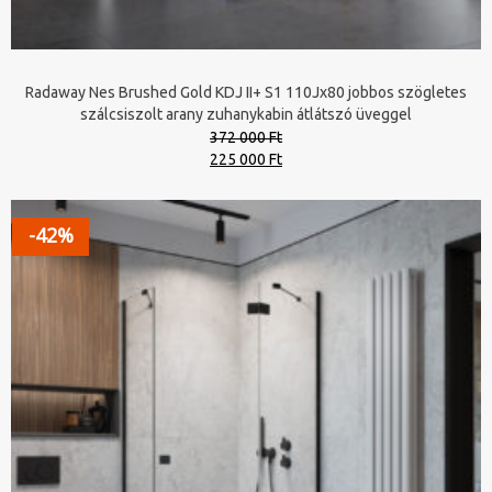
Radaway Nes Brushed Gold KDJ II+ S1 110Jx80 jobbos szögletes
szálcsiszolt arany zuhanykabin átlátszó üveggel
372 000 Ft
Original
Current
225 000 Ft
price
price
was:
is:
372
225
-42%
000 Ft.
000 Ft.