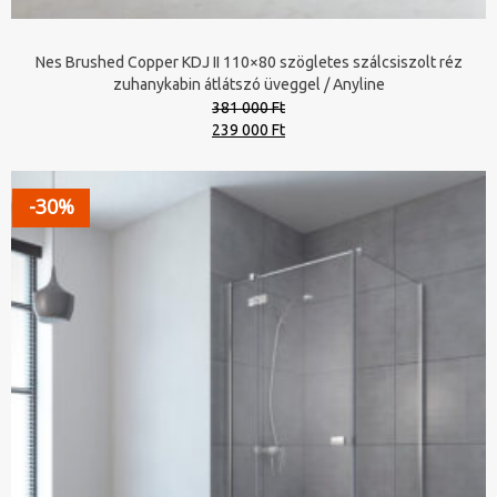
Nes Brushed Copper KDJ II 110×80 szögletes szálcsiszolt réz
zuhanykabin átlátszó üveggel / Anyline
381 000 Ft
Original
Current
239 000 Ft
price
price
was:
is:
381
239
-30%
000 Ft.
000 Ft.