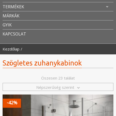
TERMÉKEK
MÁRKÁK
GYIK
KAPCSOLAT
Kezdőlap
Szögletes zuhanykabinok
Öszesen 23 találat
Népszerűség szerint
-42%