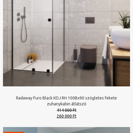
Radaway Furo Black KDJ RH 100Bx90 szögletes fekete
zuhanykabin átlátszó
414 000 Ft
Original
Current
260 000 Ft
price
price
was:
is: