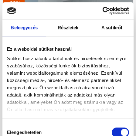
414
260
-22%
000 Ft.
000 Ft.
Beleegyezés
Részletek
A sütikről
Ez a weboldal sütiket használ
Sütiket használunk a tartalmak és hirdetések személyre
szabásához, közösségi funkciók biztosításához,
valamint weboldalforgalmunk elemzéséhez. Ezenkívül
közösségi média-, hirdető- és elemező partnereinkkel
megosztjuk az Ön weboldalhasználatra vonatkozó
adatait, akik kombinálhatják az adatokat más olyan
adatokkal, amelyeket Ön adott meg számukra vagy az
Ön által használt más szolgáltatásokból gyűjtöttek.
Hozzájárulás
Elengedhetetlen
kiválasztása