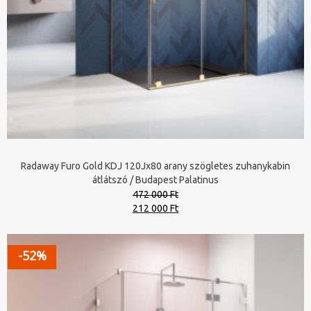
Radaway Furo Gold KDJ 120Jx80 arany szögletes zuhanykabin
átlátszó / Budapest Palatinus
472 000 Ft
Original
Current
212 000 Ft
price
price
was:
is:
472
212
-52%
000 Ft.
000 Ft.